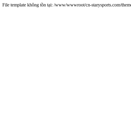
File template không tồn tại: /www/wwwroot/cn-starysports.com/them