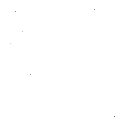
备注*
提交
栏目导航
关于Xingkong星空
服务介绍