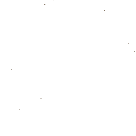
此外，伤病也是不可忽视的因素。一名主力前锋因长期伤停错