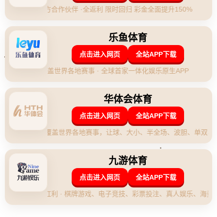
网站首页
新闻资讯
2026-08-07T13:19:31+08:00
by admin
2023年末中超球员身价最新数据今
日公布，德国转会市场网更新上线
引言：中超球员身价新动态 谁是最大赢家
随着2023年接近尾声，足球迷们最关注的球员身价数据更新再
次来袭！德国转会市场网作为全球权威的球员身价评估平台，
今日正式上线了中超联赛球员身价的最新榜单。这不仅是对球
员过去一年表现的总结，也是球迷和俱乐部洞察市场趋势的重
要窗口。究竟哪些球星的身价飙升？又有谁意外下滑？本文将