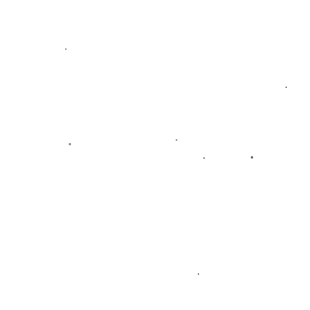
号码*
备注*
提交
栏目导航
关于Xingkong星空