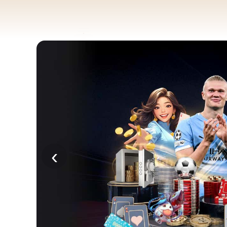
0769-6103146
admin@cn-starysports.com