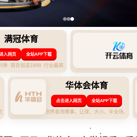
网站首页
新闻资讯
利实至名归