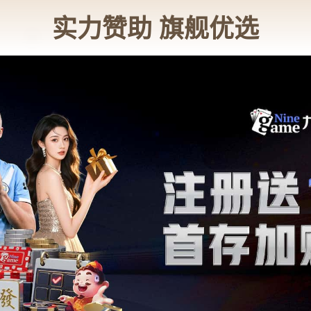
网站首页
关于Xingkon
新闻资讯