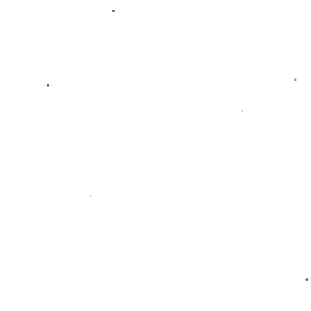
订阅
街道
订阅最新消息
com