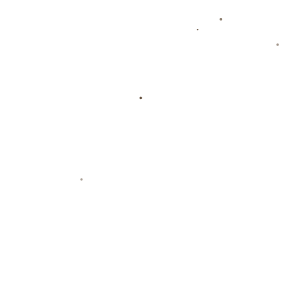
提交
栏目导航
关于Xingkong星空
服务介绍
相关问题
新闻资讯
联系哦