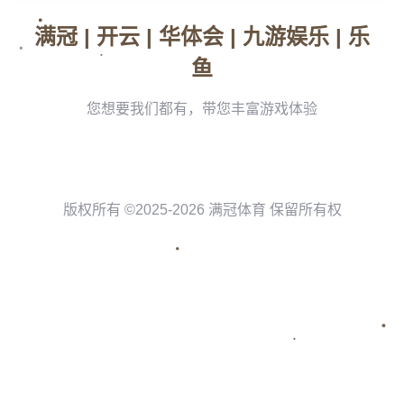
世预赛关键阶段：2024年3月连战新加坡
根据赛程安排，
中国男足
将在2024年3月与新加坡队进行主客
场两回合的较量。这两场比赛是36强赛阶段的重要一环，直接
关系到小组排名和出线形势。目前，亚洲区预选赛竞争激烈，
每一场胜利都显得尤为珍贵。尤其是在面对排名低于自己的对
手时，
全取三分
几乎是硬性任务。
值得一提的是，这两场比赛的时间间隔较短，对球员体能和教
练团队的战术调整能力提出了更高要求。如何在短时间内完成
人员轮换，同时保持战斗力，将是主教练需要解决的核心问
题。
实力对比：国足占据上风，但不可掉以轻心
从历史交锋记录来看，
中国男足
对阵新加坡队的战绩占优。在
过往的多次交锋中，国足以较大比分获胜的情况并不少见。例
如，在2013年的友谊赛中，国足曾以6-1大胜对手，展现了明
显的实力差距。然而，足球场上没有绝对的胜负定论，新加坡
队近年来在东南亚地区表现有所提升，尤其是在防守端的组织